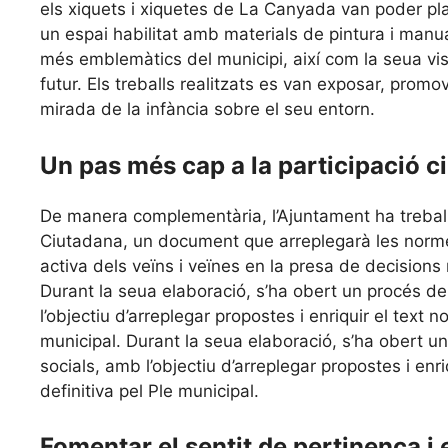
els xiquets i xiquetes de La Canyada van poder pla
un espai habilitat amb materials de pintura i manua
més emblemàtics del municipi, així com la seua vi
futur. Els treballs realitzats es van exposar, promo
mirada de la infància sobre el seu entorn.
Un pas més cap a la participació c
De manera complementària, l’Ajuntament ha treball
Ciutadana, un document que arreplegarà les normes
activa dels veïns i veïnes en la presa de decisions
Durant la seua elaboració, s’ha obert un procés d
l’objectiu d’arreplegar propostes i enriquir el text
municipal. Durant la seua elaboració, s’ha obert 
socials, amb l’objectiu d’arreplegar propostes i en
definitiva pel Ple municipal.
Fomentar el sentit de pertinença i