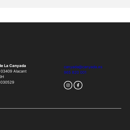
de La Canyada
canyada@canyada.es
. 03409 Alacant
965 820 001
0H
1030529