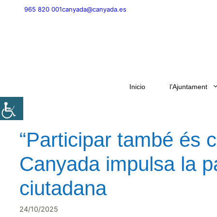
Skip
965 820 001
canyada@canyada.es
to
content
Inicio
l’Ajuntament
“Participar també és c
Canyada impulsa la part
ciutadana
24/10/2025