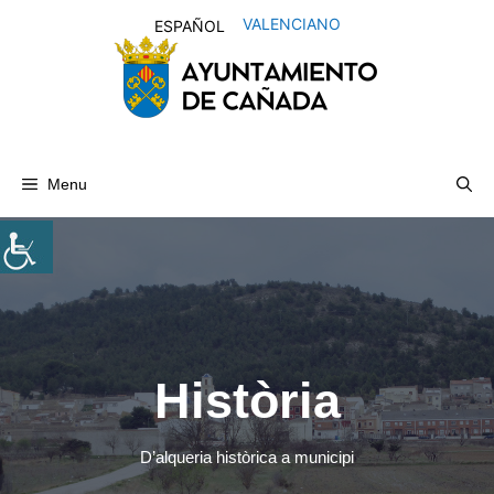
Skip
VALENCIANO
ESPAÑOL
to
content
Menu
Història
D’alqueria històrica a municipi