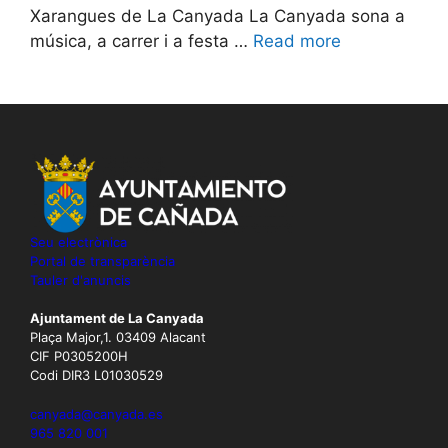
Xarangues de La Canyada La Canyada sona a
música, a carrer i a festa …
Read more
Seu electrònica
Portal de transparència
Tauler d'anuncis
Ajuntament de La Canyada
Plaça Major,1. 03409 Alacant
CIF P0305200H
Codi DIR3 L01030529
canyada@canyada.es
965 820 001