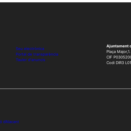
Ajuntament 
Seu electrònica
Plaça Major,1
Portal de transparència
CIF P030520
Tauler d'anuncis
Codi DIR3 L0
ó d’Alacant