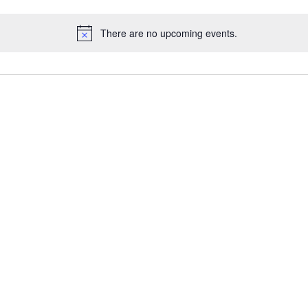
There are no upcoming events.
N
o
t
i
c
e