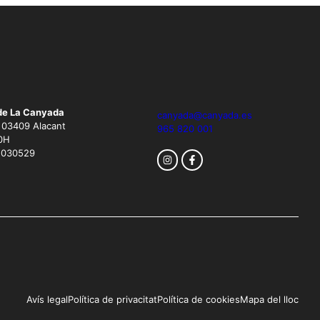
de La Canyada
canyada@canyada.es
. 03409 Alacant
965 820 001
0H
1030529
Avís legal
Política de privacitat
Política de cookies
Mapa del lloc