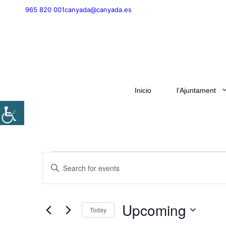
Skip
965 820 001
canyada@canyada.es
to
content
Inicio
l’Ajuntament
Events
E
E
v
n
t
e
e
Upcoming
n
Today
r
S