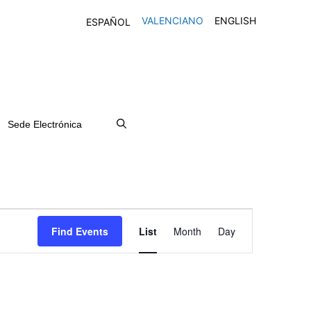
VALENCIANO
ENGLISH
ESPAÑOL
Sede Electrónica
E
Find Events
List
Month
Day
v
e
n
t
V