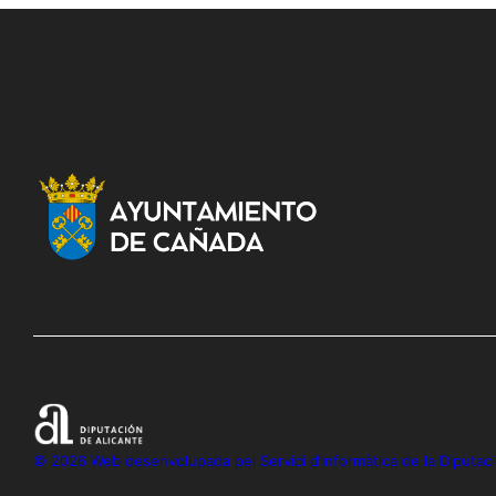
v
w
e
s
n
N
t
s
a
b
v
y
i
K
e
g
y
a
w
t
o
r
i
d
o
.
n
© 2026 Web desenvolupada pel Servici d’Informàtica de la Diputaci