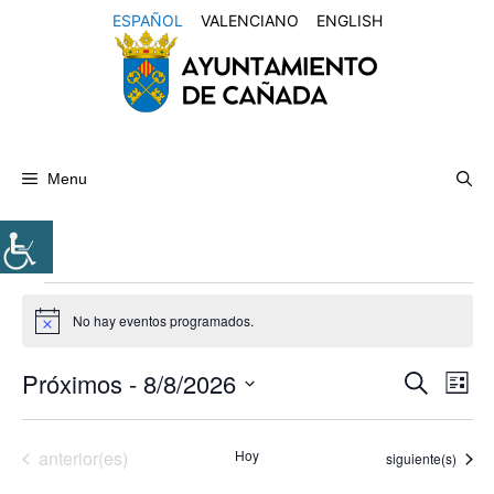
Saltar
ESPAÑOL
VALENCIANO
ENGLISH
al
contenido
Menu
Eventos
No hay eventos programados.
A
v
i
Próximos
 - 
8/8/2026
N
N
B
s
L
o
u
a
S
a
i
s
v
s
e
c
v
Eventos
anterior(es)
Hoy
e
Eventos
t
siguiente(s)
l
a
a
g
e
r