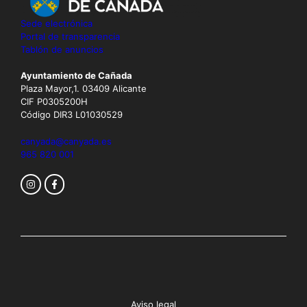
n
e
t
Sede electrónica
d
o
Portal de transparencia
Tablón de anuncios
a
y
Ayuntamiento de Cañada
Plaza Mayor,1. 03409 Alicante
v
CIF P0305200H
Código DIR3 L01030529
i
s
canyada@canyada.es
965 820 001
t
a
s
d
e
E
v
Aviso legal