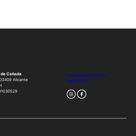
 de Cañada
canyada@canyada.es
 03409 Alicante
965 820 001
H
L01030529