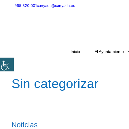
Saltar
965 820 001
canyada@canyada.es
al
contenido
Inicio
El Ayuntamiento
Sin categorizar
Noticias